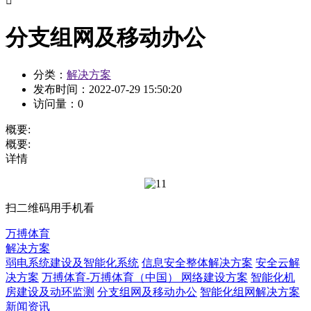

分支组网及移动办公
分类：
解决方案
发布时间：
2022-07-29 15:50:20
访问量：
0
概要:
概要:
详情
扫二维码用手机看
万搏体育
解决方案
弱电系统建设及智能化系统
信息安全整体解决方案
安全云解
决方案
万搏体育-万搏体育（中国） 网络建设方案
智能化机
房建设及动环监测
分支组网及移动办公
智能化组网解决方案
新闻资讯