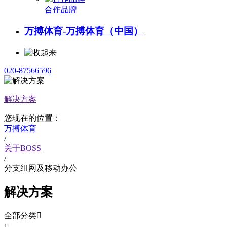
合作品牌
万搏体育-万搏体育（中国）
020-87566596
解决方案
您现在的位置：
万搏体育
/
关于BOSS
/
分支组网及移动办公
解决方案
全部分类
